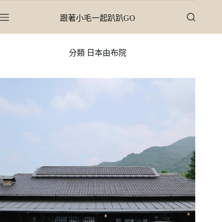
跳
跟著小毛一起趴趴GO
至
主
要
分類
日本由布院
內
容