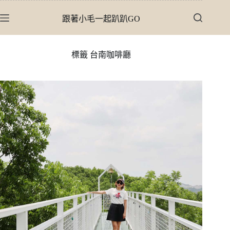
跳
跟著小毛一起趴趴GO
至
主
要
標籤
台南咖啡廳
內
容