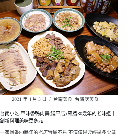
2021 年 4 月 3 日
台南美食
,
台灣吃美食
台南小吃-華味香鴨肉羹(延平店) 飄香80幾年的老味道丨
創新料理美味更多元
一家飄香80餘年的老店實屬不易 不僅僅是要經過多少歲