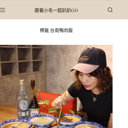
跳
跟著小毛一起趴趴GO
至
主
要
標籤
台南鴨肉飯
內
容