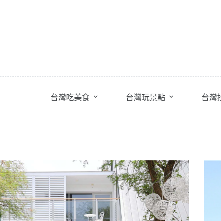
跳
至
主
要
內
容
台灣吃美食
台灣玩景點
台灣