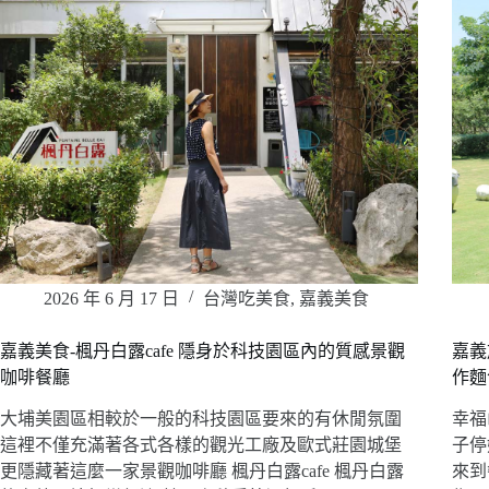
2026 年 6 月 17 日
台灣吃美食
,
嘉義美食
嘉義美食-楓丹白露cafe 隱身於科技園區內的質感景觀
嘉義
咖啡餐廳
作麵
大埔美園區相較於一般的科技園區要來的有休閒氛圍
幸福
這裡不僅充滿著各式各樣的觀光工廠及歐式莊園城堡
子停
更隱藏著這麼一家景觀咖啡廳 楓丹白露cafe 楓丹白露
來到