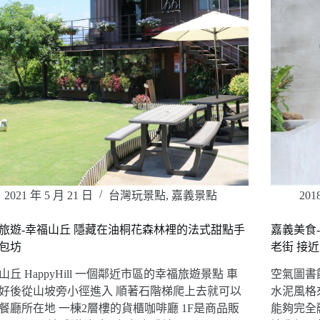
2021 年 5 月 21 日
台灣玩景點
,
嘉義景點
201
旅遊-幸福山丘 隱藏在油桐花森林裡的法式甜點手
嘉義美食-
包坊
老街 接
山丘 HappyHill 一個鄰近市區的幸福旅遊景點 車
空氣圖書
好後從山坡旁小徑進入 順著石階梯爬上去就可以
水泥風格
餐廳所在地 一棟2層樓的貨櫃咖啡廳 1F是商品販
能夠完全