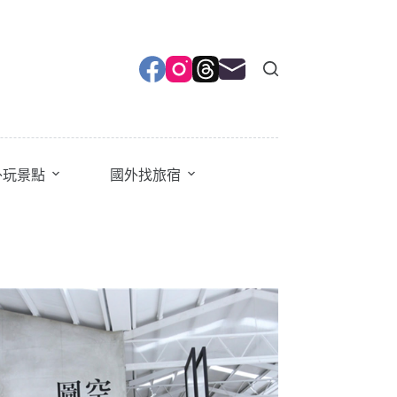
外玩景點
國外找旅宿