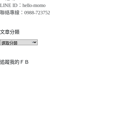
LINE ID：hello-momo
聯絡專線：0988-723752
文章分類
文
章
分
類
追蹤我的ＦＢ