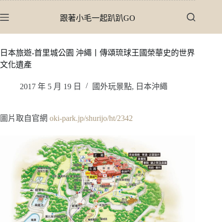
跳
跟著小毛一起趴趴GO
至
主
要
日本旅遊-首里城公園 沖繩丨傳頌琉球王國榮華史的世界
內
文化遺產
容
2017 年 5 月 19 日
國外玩景點
,
日本沖繩
圖片取自官網
oki-park.jp/shurijo/ht/2342