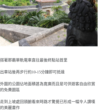
搭著那霸單軌電車直往最後終點站首里
出車站後再步行約10-15分鐘即可抵達
外圍的公園佔地面積甚為寛廣而且是可供遊客自由欣賞
的免費園區
走到上坡處回頭腑看來時路才驚覺已形成一幅令人讚嘆
的美麗畫作