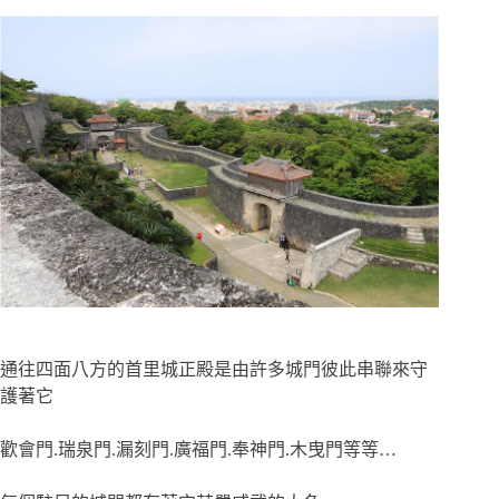
通往四面八方的首里城正殿是由許多城門彼此串聯來守
護著它
歡會門.瑞泉門.漏刻門.廣福門.奉神門.木曳門等等…