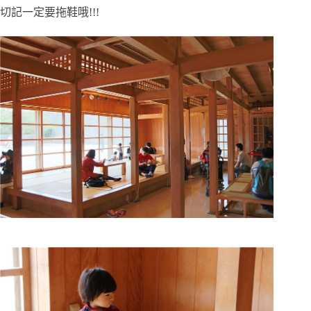
切記一定要拖鞋哦!!!