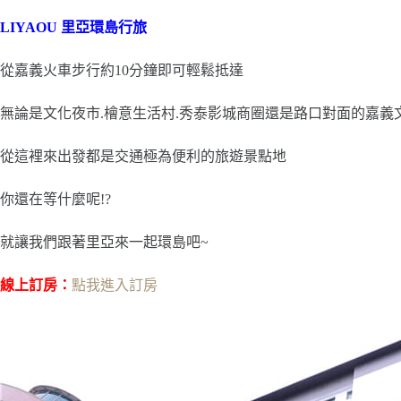
LIYAOU 里亞環島行旅
從嘉義火車步行約10分鐘即可輕鬆抵達
無論是文化夜市.檜意生活村.秀泰影城商圈還是路口對面的嘉義
從這裡來出發都是交通極為便利的旅遊景點地
你還在等什麼呢!?
就讓我們跟著里亞來一起環島吧~
線上訂房：
點我進入訂房