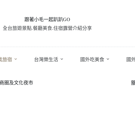
跟著小毛一起趴趴GO
全台旅遊景點.餐廳美食.住宿露營介紹分享
找旅宿
台灣樂生活
國外吃美食
國
站商圈及文化夜市