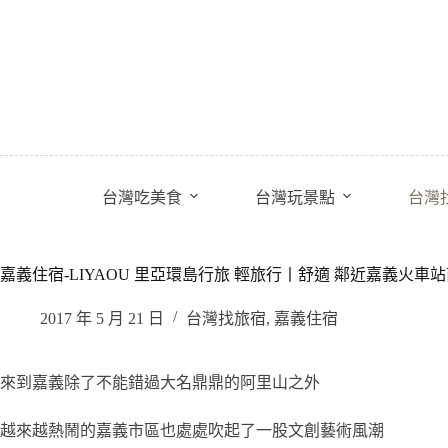
跳
至
主
要
內
容
台灣吃美食
台灣玩景點
台灣
嘉義住宿-LIYAOU 里亞環島行旅 輕旅行丨舒適 鄰近嘉義火車
2017 年 5 月 21 日
台灣找旅宿
,
嘉義住宿
來到嘉義除了不能錯過大名鼎鼎的阿里山之外
越來越熱鬧的嘉義市區也處處吹起了一股文創藝術風潮