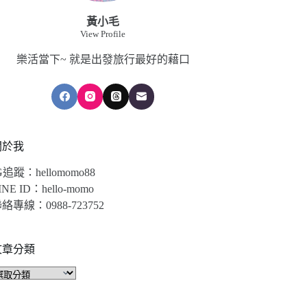
黃小毛
View Profile
樂活當下~ 就是出發旅行最好的藉口
關於我
G追蹤：hellomomo88
INE ID：hello-momo
絡專線：0988-723752
文章分類
文
章
分