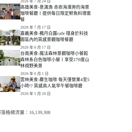
2026 年 7 月 24 日
高雄美食-意滿漁 赤崁海濱旁的海景
咖啡餐廳丨提供每日限定鮮魚料理套
餐
2026 年 7 月 17 日
嘉義美食-楓丹白露cafe 隱身於科技
園區內的質感景觀咖啡餐廳
2026 年 6 月 17 日
台南美食-魔法森林景觀咖啡小餐館
森林系白色咖啡小屋丨享受270度山
林視野美景
2026 年 6 月 1 日
雲林美食-麋生咖啡 每天僅營業4至5
小時!? 質感高人氣早午餐咖啡廳
2026 年 5 月 26 日
落格總流量：​16,139,308