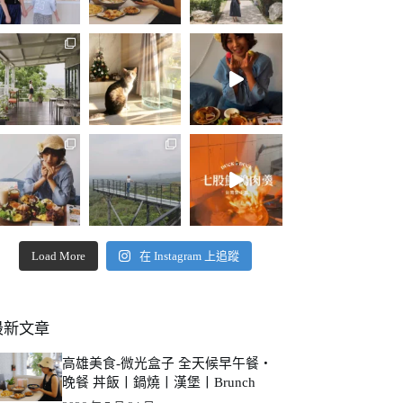
Load More
在 Instagram 上追蹤
最新文章
高雄美食-微光盒子 全天候早午餐・
晚餐 丼飯丨鍋燒丨漢堡丨Brunch