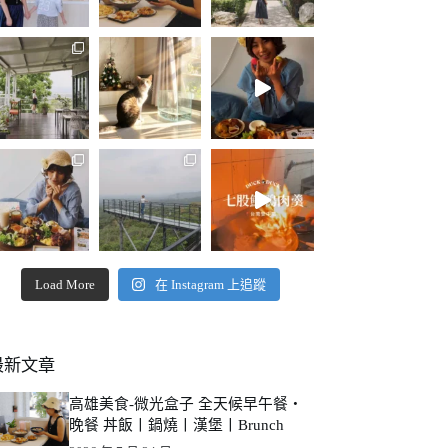
Load More
在 Instagram 上追蹤
最新文章
高雄美食-微光盒子 全天候早午餐・
晚餐 丼飯丨鍋燒丨漢堡丨Brunch