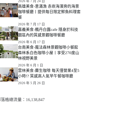
2026 年 7 月 24 日
高雄美食-意滿漁 赤崁海濱旁的海景
咖啡餐廳丨提供每日限定鮮魚料理套
餐
2026 年 7 月 17 日
嘉義美食-楓丹白露cafe 隱身於科技
園區內的質感景觀咖啡餐廳
2026 年 6 月 17 日
台南美食-魔法森林景觀咖啡小餐館
森林系白色咖啡小屋丨享受270度山
林視野美景
2026 年 6 月 1 日
雲林美食-麋生咖啡 每天僅營業4至5
小時!? 質感高人氣早午餐咖啡廳
2026 年 5 月 26 日
落格總流量：​16,138,847