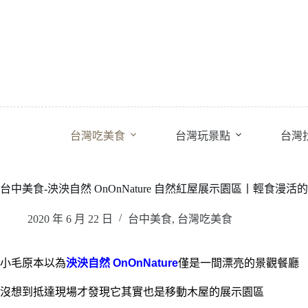
跳
至
主
要
內
容
台灣吃美食
台灣玩景點
台灣
台中美食-泱泱自然 OnOnNature 自然紅屋展示園區丨輕食漫活
2020 年 6 月 22 日
台中美食
,
台灣吃美食
小毛原本以為
泱泱自然 OnOnNature
僅是一間漂亮的景觀餐廳
沒想到抵達現場才發現它其實也是移動木屋的展示園區