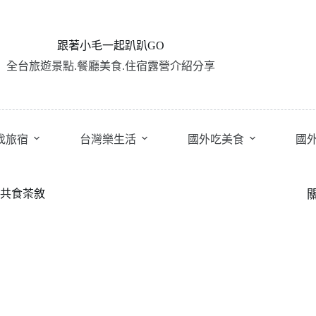
跟著小毛一起趴趴GO
全台旅遊景點.餐廳美食.住宿露營介紹分享
找旅宿
台灣樂生活
國外吃美食
國
的共食茶敘