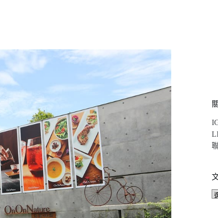
I
L
聯