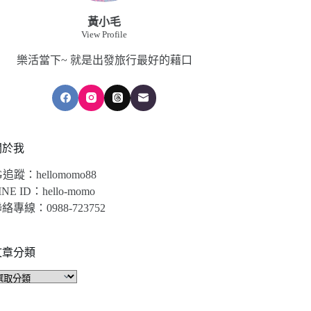
黃小毛
View Profile
樂活當下~ 就是出發旅行最好的藉口
關於我
G追蹤：hellomomo88
INE ID：hello-momo
絡專線：0988-723752
文章分類
文
章
分