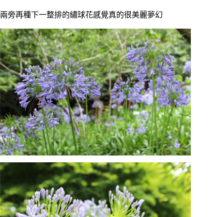
兩旁再種下一整排的繡球花感覺真的很美麗夢幻