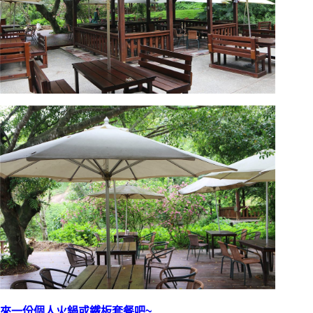
來一份個人火鍋或鐵板套餐吧~