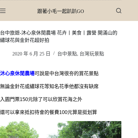
跳
跟著小毛一起趴趴GO
至
主
要
台中旅遊-沐心泉休閒農場 花卉丨美食丨露營 開滿山的
內
繡球花與金針花超好拍
容
2020 年 6 月 25 日
台中景點
,
台灣玩景點
沐心泉休閒農場
可說是中台灣很夯的賞花景點
無論金針花或繡球花等知名花季他都沒有缺席
入園門票150元除了可以欣賞花海之外
還可以拿來抵扣待會的餐費100元算是挺划算