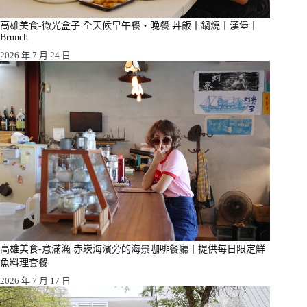
高雄美食-微光盒子 全天候早午餐・晚餐 丼飯丨鍋燒丨漢堡丨
Brunch
2026 年 7 月 24 日
高雄美食-意滿漁 赤崁海濱旁的海景咖啡餐廳丨提供每日限定鮮
魚料理套餐
2026 年 7 月 17 日