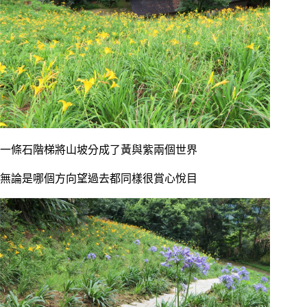
一條石階梯將山坡分成了黃與紫兩個世界
無論是哪個方向望過去都同樣很賞心悅目