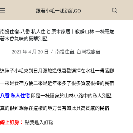
跳
跟著小毛一起趴趴GO
至
主
要
南投住宿-八番 私人住宅 原木家居丨寂靜山林 一棟飄逸
內
著木香氣味的豪華別墅
容
2021 年 4 月 20 日
南投住宿
,
台灣找旅宿
這陣子小毛來到日月潭旅遊很喜歡選擇在水社一帶落腳
一來是食宿方便二來是近年來多了很多質感很棒的民宿
八番 私人住宅
即是一棟隱身於山林小路中的私人別墅
真的很難想像在這樣的地方會有如此具高質感的民宿
線上訂房：
點我進入訂房