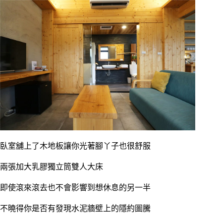
臥室舖上了木地板讓你光著腳丫子也很舒服
兩張加大乳膠獨立筒雙人大床
即使滾來滾去也不會影響到想休息的另一半
不曉得你是否有發現水泥牆壁上的隱約圖騰