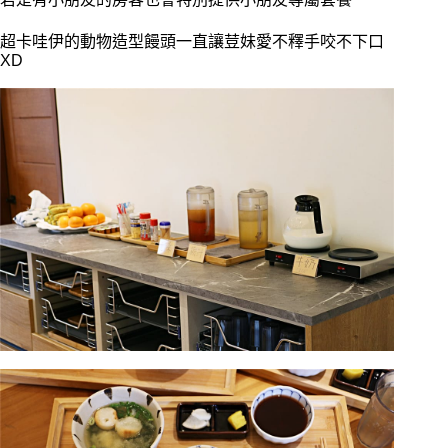
超卡哇伊的動物造型饅頭一直讓荳妹愛不釋手咬不下口
XD