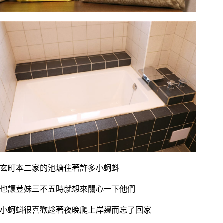
玄町本二家的池塘住著許多小蚵蚪
也讓荳妹三不五時就想來關心一下他們
小蚵蚪很喜歡趁著夜晚爬上岸邊而忘了回家