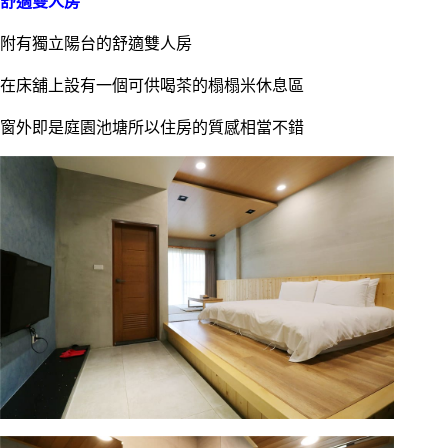
舒適雙人房
附有獨立陽台的舒適雙人房
在床舖上設有一個可供喝茶的榻榻米休息區
窗外即是庭園池塘所以住房的質感相當不錯