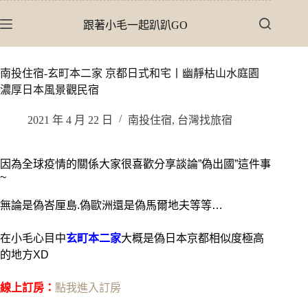
跳
跟著小毛一起趴趴GO
至
主
要
南投住宿-玄町本二家 京都日式和宅丨幽靜枯山水庭園
內
濃厚日本風景觀民宿
容
2021 年 4 月 22 日
南投住宿
,
台灣找旅宿
因為全球疫情的關係大家很喜歡分享談論”偽出國”這件事
~
無論是偽峇厘島.偽歐洲還是偽馬爾地夫等等…
在小毛心目中
玄町本二家
大概是偽日本京都相似度極高
的地方XD
線上訂房：
點我進入訂房