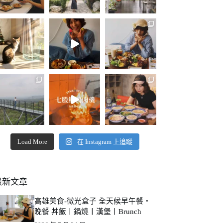
Load More
在 Instagram 上追蹤
最新文章
高雄美食-微光盒子 全天候早午餐・
晚餐 丼飯丨鍋燒丨漢堡丨Brunch