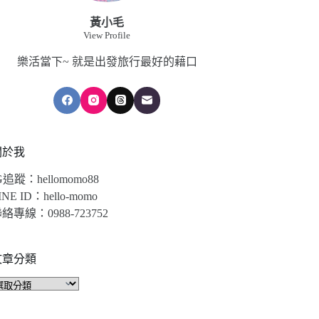
黃小毛
View Profile
樂活當下~ 就是出發旅行最好的藉口
關於我
G追蹤：hellomomo88
INE ID：hello-momo
絡專線：0988-723752
文章分類
文
章
分