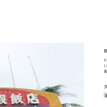
I
L
聯