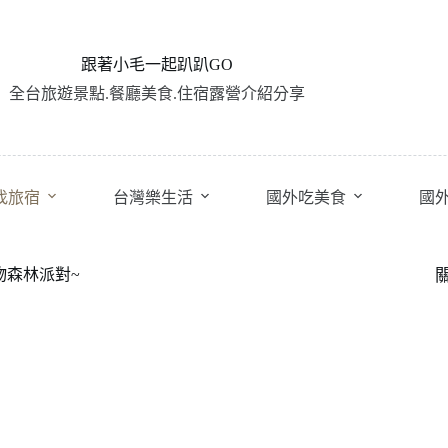
跟著小毛一起趴趴GO
全台旅遊景點.餐廳美食.住宿露營介紹分享
找旅宿
台灣樂生活
國外吃美食
國
物森林派對~