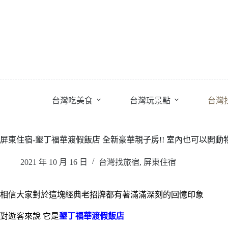
跳
至
主
要
內
容
台灣吃美食
台灣玩景點
台灣
屏東住宿-墾丁福華渡假飯店 全新豪華親子房!! 室內也可以開動
2021 年 10 月 16 日
台灣找旅宿
,
屏東住宿
相信大家對於這塊經典老招牌都有著滿滿深刻的回憶印象
對遊客來說 它是
墾丁福華渡假飯店