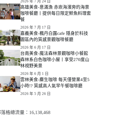
2026 年 7 月 24 日
高雄美食-意滿漁 赤崁海濱旁的海景
咖啡餐廳丨提供每日限定鮮魚料理套
餐
2026 年 7 月 17 日
嘉義美食-楓丹白露cafe 隱身於科技
園區內的質感景觀咖啡餐廳
2026 年 6 月 17 日
台南美食-魔法森林景觀咖啡小餐館
森林系白色咖啡小屋丨享受270度山
林視野美景
2026 年 6 月 1 日
雲林美食-麋生咖啡 每天僅營業4至5
小時!? 質感高人氣早午餐咖啡廳
2026 年 5 月 26 日
落格總流量：​16,138,468