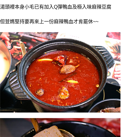
湯頭裡本身小毛已有加入Q彈鴨血及極入味麻辣豆腐
但荳媽堅持要再來上一份麻辣鴨血才肯罷休~~