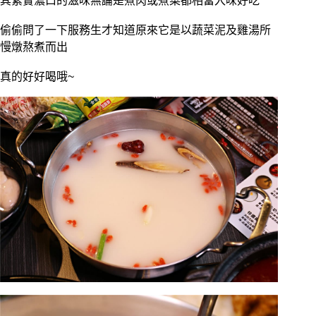
其紮實濃口的滋味無論是煮肉或煮菜都相當入味好吃
偷偷問了一下服務生才知道原來它是以蔬菜泥及雞湯所
慢燉熬煮而出
真的好好喝哦~