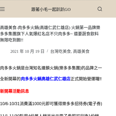
跳
跟著小毛一起趴趴GO
至
主
要
高雄美食-肉多多火鍋(高雄仁武仁雄店) 火鍋第一品牌樂
內
多多集團旗下人氣爆紅名店不只肉多多~ 還要蔬食飲料
容
無限吃到飽!!
2021 年 10 月 19 日
台灣吃美食
,
高雄美食
肉多多火鍋是台灣知名連鎖火鍋(樂多多集團)的品牌之一
全新開幕的
肉多多火鍋高雄仁武仁雄店
正式開始營運囉!!
新開幕活動訊息
10/6-10/31消費滿1000元即可獲得樂多多招待券(電子券)