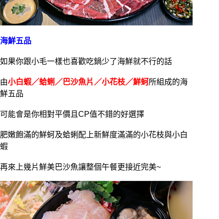
海鮮五品
如果你跟小毛一樣也喜歡吃鍋少了海鮮就不行的話
由
小白蝦／蛤蜊／巴沙魚片／小花枝／鮮蚵
所組成的海
鮮五品
可能會是你相對平價且CP值不錯的好選擇
肥嫩飽滿的鮮蚵及蛤蜊配上新鮮度滿滿的小花枝與小白
蝦
再來上幾片鮮美巴沙魚讓整個午餐更接近完美~