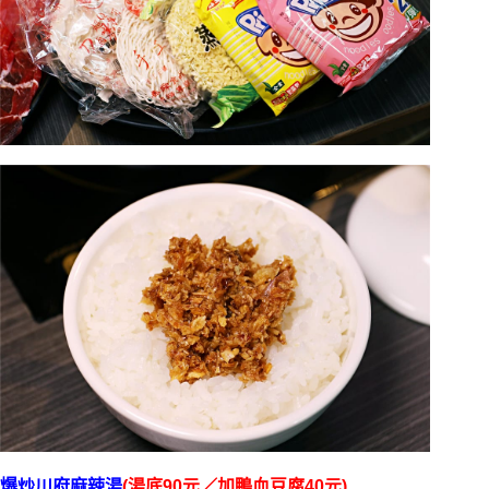
爆炒川府麻辣湯
(湯底90元／加鴨血豆腐40元)