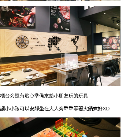
櫃台旁還有貼心準備來給小朋友玩的玩具
讓小小孩可以安靜坐在大人旁乖乖等著火鍋煮好XD