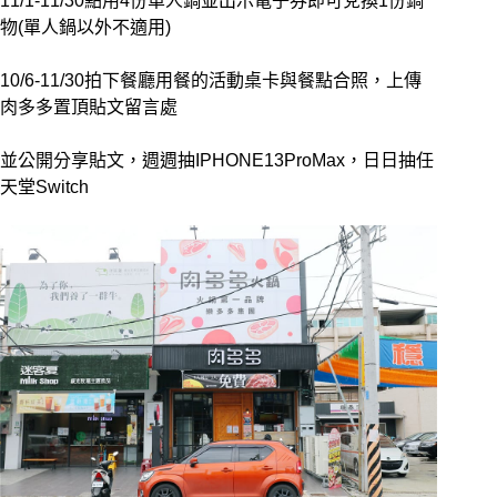
11/1-11/30點用4份單人鍋並出示電子券即可兌換1份鍋
物(單人鍋以外不適用)
10/6-11/30拍下餐廳用餐的活動桌卡與餐點合照，上傳
肉多多置頂貼文留言處
並公開分享貼文，週週抽IPHONE13ProMax，日日抽任
天堂Switch