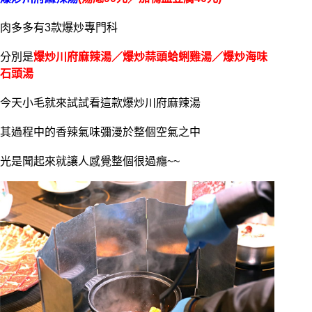
肉多多有3款爆炒專門科
分別是
爆炒川府麻辣湯／爆炒蒜頭蛤蜊雞湯／爆炒海味
石頭湯
今天小毛就來試試看這款爆炒川府麻辣湯
其過程中的香辣氣味彌漫於整個空氣之中
光是聞起來就讓人感覺整個很過癮~~