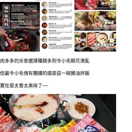
肉多多的米食選擇種類多到令小毛眼花潦亂
但最令小毛情有獨鍾的還是這一碗豬油拌飯
實在是太香太美味了~~