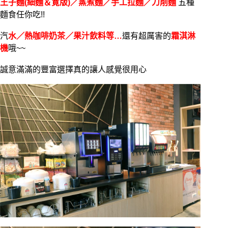
王子麵(細麵＆寛版)／蒸煮麵／手工拉麵／刀削麵
五種
麵食任你吃!!
汽
水／熱咖啡奶茶／果汁飲料等…
還有超厲害的
霜淇淋
機
哦~~
誠意滿滿的豐富選擇真的讓人感覺很用心