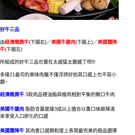
好牛三品
由
紐澳嫩肩牛
(下圖右)／
美國牛腹肉
(下圖上)／
美國霜降
牛
(下圖左)
所組成的好牛三品也實在太威猛太震撼了吧!!!
多達21盎司的美味肉盤不僅浮誇好拍其口感上也不容小
覷~
紐澳嫩肩牛
3款肉品裡油脂與瘦肉相對平衡的嫩口牛肉
美國牛腹肉
脂肪含蓋度達3成以上適合以重口味麻辣湯
來享受入口即化的口感
美國霜降牛
其肉香口感飽和度上表現最完美的極品選擇