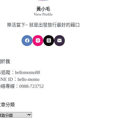
黃小毛
View Profile
樂活當下~ 就是出發旅行最好的藉口
關於我
G追蹤：hellomomo88
INE ID：hello-momo
絡專線：0988-723752
文章分類
文
章
分