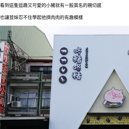
看到這隻逗趣又可愛的小豬就有一股莫名的親切感
也讓荳妹忍不住學起他擠肉肉的有趣模樣