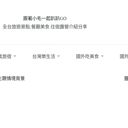
跟著小毛一起趴趴GO
全台旅遊景點.餐廳美食.住宿露營介紹分享
找旅宿
台灣樂生活
國外吃美食
國
頭主題情境背景