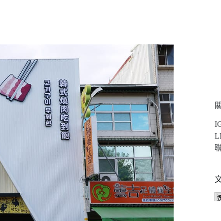
I
L
聯