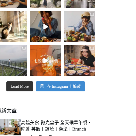
Load More
在 Instagram 上追蹤
最新文章
高雄美食-微光盒子 全天候早午餐・
晚餐 丼飯丨鍋燒丨漢堡丨Brunch