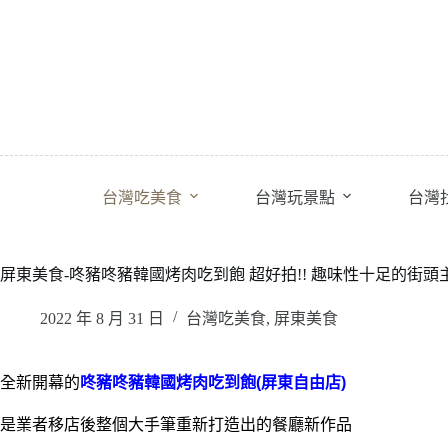
跳
至
主
要
內
容
台灣吃美食
台灣玩景點
台灣
屏東美食-咚豬咚豬韓國烤肉吃到飽 超好拍!! 趣味性十足的街
2022 年 8 月 31 日
台灣吃美食
,
屏東美食
全新開幕的
咚豬咚豬韓國烤肉吃到飽(屏東自由店)
是業者移店後整個大手筆重新打造出的餐廳新作品