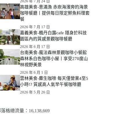
2026 年 7 月 24 日
高雄美食-意滿漁 赤崁海濱旁的海景
咖啡餐廳丨提供每日限定鮮魚料理套
餐
2026 年 7 月 17 日
嘉義美食-楓丹白露cafe 隱身於科技
園區內的質感景觀咖啡餐廳
2026 年 6 月 17 日
台南美食-魔法森林景觀咖啡小餐館
森林系白色咖啡小屋丨享受270度山
林視野美景
2026 年 6 月 1 日
雲林美食-麋生咖啡 每天僅營業4至5
小時!? 質感高人氣早午餐咖啡廳
2026 年 5 月 26 日
落格總流量：​16,138,669