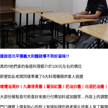
誰說佰元平價義大利麵就嚐不到好滋味!?
真的!!他們家的每道料理都介於100元左右的價位
即便如此老闆同樣準備了6大料理種類供客人挑選
橄欖油清炒丨九層塔青醬丨蕃茄紅醬丨奶油白醬丨白酒奶油醬丨
大部份餐點皆可依喜好來進行付費加料或加麵等…內容上的調整
門口牆壁上還有貼心的附上每道料理的參考圖片供客人來了解選