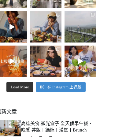
Load More
在 Instagram 上追蹤
最新文章
高雄美食-微光盒子 全天候早午餐・
晚餐 丼飯丨鍋燒丨漢堡丨Brunch