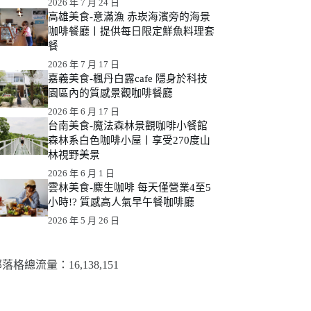
2026 年 7 月 24 日
高雄美食-意滿漁 赤崁海濱旁的海景
咖啡餐廳丨提供每日限定鮮魚料理套
餐
2026 年 7 月 17 日
嘉義美食-楓丹白露cafe 隱身於科技
園區內的質感景觀咖啡餐廳
2026 年 6 月 17 日
台南美食-魔法森林景觀咖啡小餐館
森林系白色咖啡小屋丨享受270度山
林視野美景
2026 年 6 月 1 日
雲林美食-麋生咖啡 每天僅營業4至5
小時!? 質感高人氣早午餐咖啡廳
2026 年 5 月 26 日
落格總流量：​16,138,151