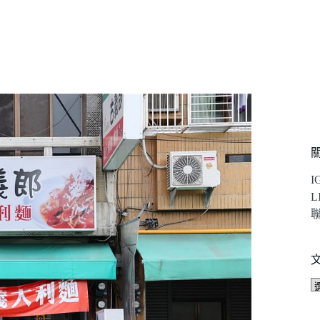
I
L
聯