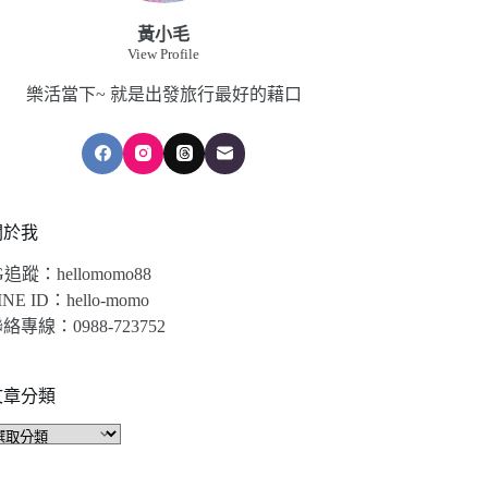
黃小毛
View Profile
樂活當下~ 就是出發旅行最好的藉口
關於我
G追蹤：hellomomo88
INE ID：hello-momo
絡專線：0988-723752
文章分類
文
章
分