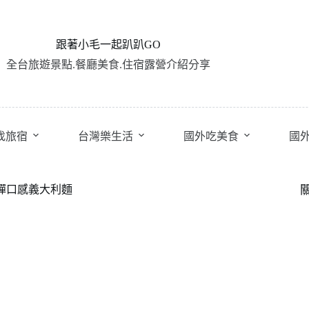
跟著小毛一起趴趴GO
全台旅遊景點.餐廳美食.住宿露營介紹分享
找旅宿
台灣樂生活
國外吃美食
國
Q彈口感義大利麵