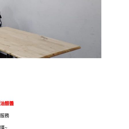
油醋醬
服務
擇~