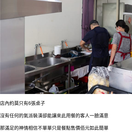
店內約莫只有6張桌子
沒有任何的氣派裝潢卻能讓來此用餐的客人一臉滿意
那滿足的神情相信不單單只是餐點售價佰元如此簡單