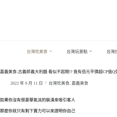
跳
至
主
要
內
容
台灣吃美食
台灣玩景點
台灣
嘉義美食-古義郎義大利麵 看似不起眼!? 竟有佰元平價超CP值
2022 年 9 月 11 日
台灣吃美食
,
嘉義美食
如果你沒有很豪華氣派的裝潢來吸引客人
那麼你就只有剩下實力可以來證明你自己