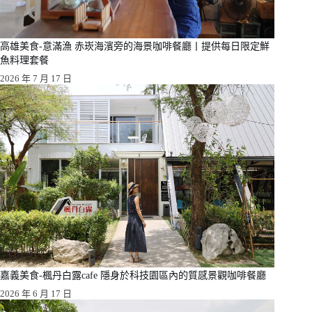
高雄美食-意滿漁 赤崁海濱旁的海景咖啡餐廳丨提供每日限定鮮
魚料理套餐
2026 年 7 月 17 日
嘉義美食-楓丹白露cafe 隱身於科技園區內的質感景觀咖啡餐廳
2026 年 6 月 17 日