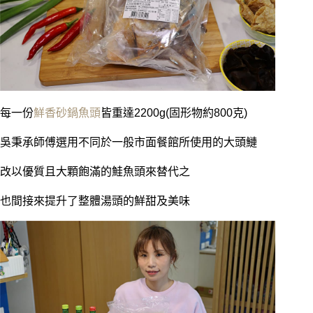
每一份
鮮香砂鍋魚頭
皆重達2200g(固形物約800克)
吳秉承師傅選用不同於一般市面餐館所使用的大頭鰱
改以優質且大顆飽滿的鮭魚頭來替代之
也間接來提升了整體湯頭的鮮甜及美味