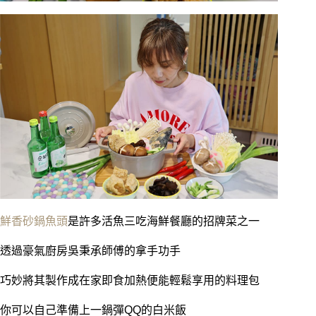
鮮香砂鍋魚頭
是許多活魚三吃海鮮餐廳的招牌菜之一
透過豪氣廚房吳秉承師傅的拿手功手
巧妙將其製作成在家即食加熱便能輕鬆享用的料理包
你可以自己準備上一鍋彈QQ的白米飯