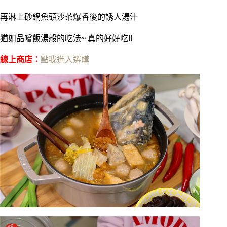
再淋上砂鍋魚頭沙茶爆香後的誘人湯汁
猶如品嚐飯湯般的吃法~ 真的好好吃!!
線上商店：
點我進入選購