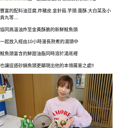
豐富的配料油豆腐.炸豬皮.金針菇.芋頭.蛋酥.大白菜及小
貢丸等…
協同高溫油炸至金黃酥脆的新鮮鮭魚頭
一起放入經由10小時漫長熬煮的湯頭中
鮭魚頭富含的鮮甜油脂同時溶於湯底裡
也讓這道砂鍋魚頭更顯現出他的本領厲害之處!!