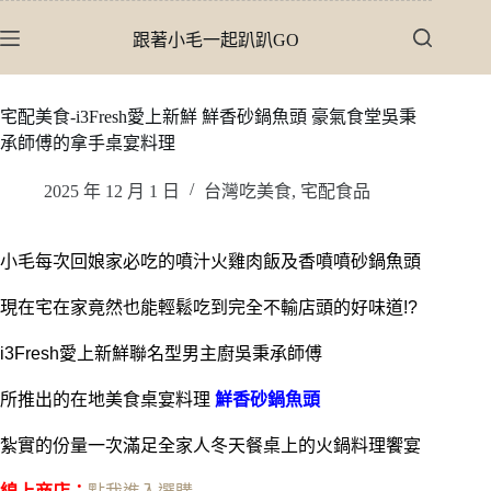
跳
跟著小毛一起趴趴GO
至
主
要
宅配美食-i3Fresh愛上新鮮 鮮香砂鍋魚頭 豪氣食堂吳秉
內
承師傅的拿手桌宴料理
容
2025 年 12 月 1 日
台灣吃美食
,
宅配食品
小毛每次回娘家必吃的噴汁火雞肉飯及香噴噴砂鍋魚頭
現在宅在家竟然也能輕鬆吃到完全不輸店頭的好味道!?
i3Fresh愛上新鮮聯名型男主廚吳秉承師傅
所推出的在地美食桌宴料理
鮮香砂鍋魚頭
紮實的份量一次滿足全家人冬天餐桌上的火鍋料理饗宴