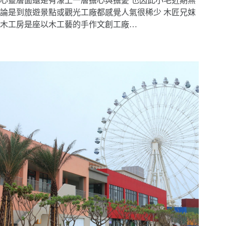
心靈層面還是有濛上一層擔心與擔憂 也因此小毛近期無
論是到旅遊景點或觀光工廠都感覺人氣很稀少 木匠兄妺
木工房是座以木工藝的手作文創工廠…