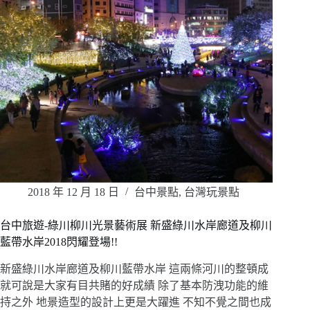
2018 年 12 月 18 日
台中景點
,
台灣玩景點
台中旅遊-綠川柳川光景藝術展 新盛綠川水岸廊道及柳川
藍帶水岸2018閃耀登場!!
新盛綠川水岸廊道及柳川藍帶水岸 這兩條河川的整頓成
就可說是大家有目共賭的好成績 除了基本防洩功能的維
持之外 地景造型的設計上更是大躍進 不知不覺之間也成