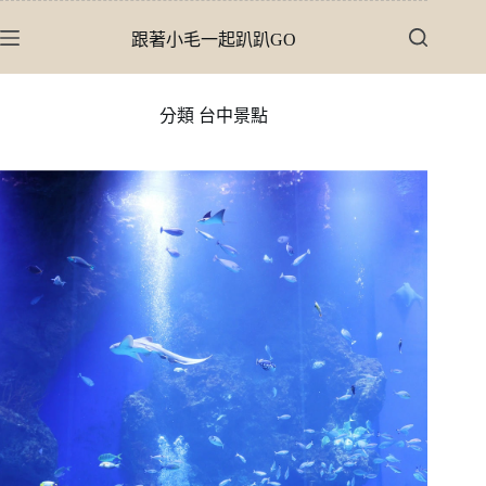
跳
跟著小毛一起趴趴GO
至
主
要
分類
台中景點
內
容