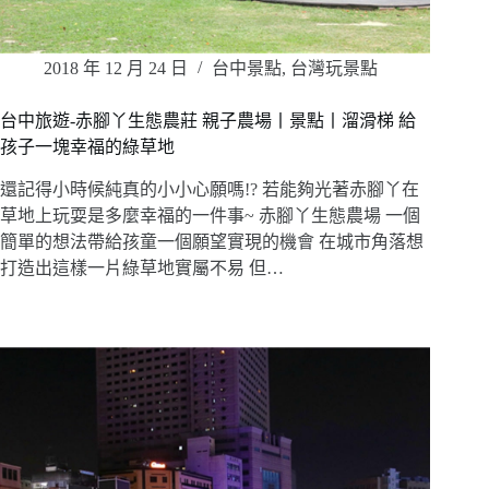
2018 年 12 月 24 日
台中景點
,
台灣玩景點
台中旅遊-赤腳丫生態農莊 親子農場丨景點丨溜滑梯 給
孩子一塊幸福的綠草地
還記得小時候純真的小小心願嗎!? 若能夠光著赤腳丫在
草地上玩耍是多麼幸福的一件事~ 赤腳丫生態農場 一個
簡單的想法帶給孩童一個願望實現的機會 在城市角落想
打造出這樣一片綠草地實屬不易 但…