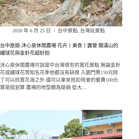
2020 年 6 月 25 日
台中景點
,
台灣玩景點
台中旅遊-沐心泉休閒農場 花卉丨美食丨露營 開滿山的
繡球花與金針花超好拍
沐心泉休閒農場可說是中台灣很夯的賞花景點 無論金針
花或繡球花等知名花季他都沒有缺席 入園門票150元除
了可以欣賞花海之外 還可以拿來抵扣待會的餐費100元
算是挺划算 農場的地型頗為陡峭 從大…