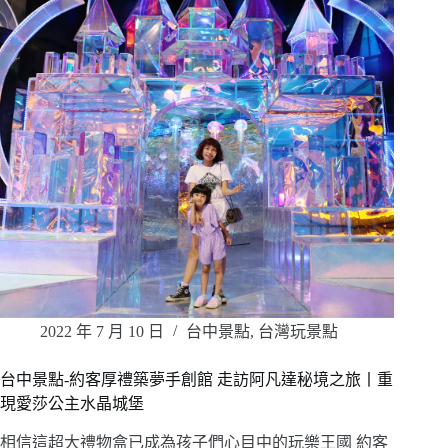
2022 年 7 月 10 日
台中景點
,
台灣玩景點
台中景點-約客厚禮築夢手創館 走訪阿凡達秘境之旅丨重
現愛莎公主水晶城堡
相信這超大禮物盒已成為孩子們心目中的玩樂王國 約客