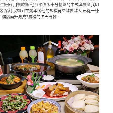
生飯館 用餐吃飯 他那平價卻十分精緻的中式套餐令我印
象深刻 沒想到在幾年後他的規模竟然越做越大 已從一棟
1樓店面升級成3層樓的透天厝餐…