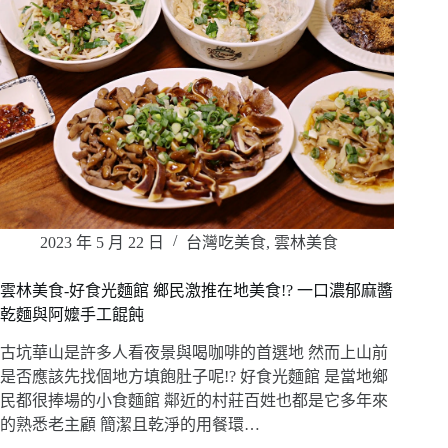
2023 年 5 月 22 日
台灣吃美食
,
雲林美食
雲林美食-好食光麵館 鄉民激推在地美食!? 一口濃郁麻醬
乾麵與阿嬤手工餛飩
古坑華山是許多人看夜景與喝咖啡的首選地 然而上山前
是否應該先找個地方填飽肚子呢!? 好食光麵館 是當地鄉
民都很捧場的小食麵館 鄰近的村莊百姓也都是它多年來
的熟悉老主顧 簡潔且乾淨的用餐環…