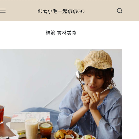
跳
跟著小毛一起趴趴GO
至
主
要
標籤
雲林美食
內
容