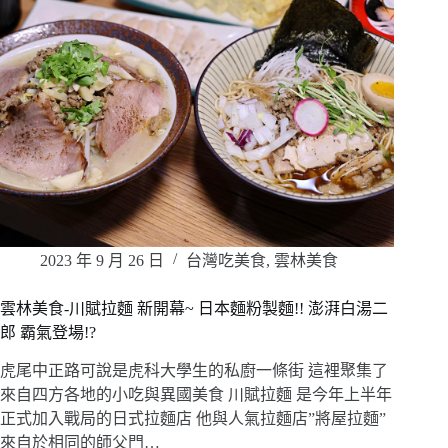
2023 年 9 月 26 日
台灣吃美食
,
雲林美食
雲林美食-川賦拉麵 新開幕~ 日本麵粉製麵!! 澎湃白湯二
郎 霸氣登場!?
虎尾中正路可說是虎科大學生的私廚一條街 這裡聚集了
來自四方各地的小吃與異國美食 川賦拉麵 是今年上半年
正式加入戰局的日式拉麵店 他與人氣拉麵店”將屋拉麵”
來自於相同的師父門…