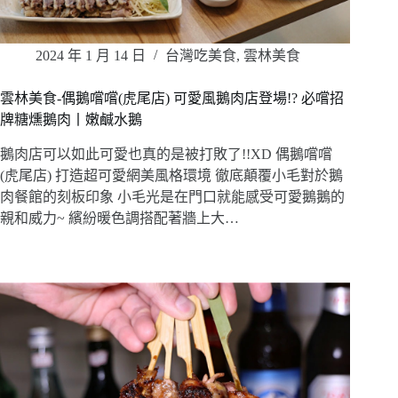
2024 年 1 月 14 日
台灣吃美食
,
雲林美食
雲林美食-偶鵝嚐嚐(虎尾店) 可愛風鵝肉店登場!? 必嚐招
牌糖燻鵝肉丨嫩鹹水鵝
鵝肉店可以如此可愛也真的是被打敗了!!XD 偶鵝嚐嚐
(虎尾店) 打造超可愛網美風格環境 徹底顛覆小毛對於鵝
肉餐館的刻板印象 小毛光是在門口就能感受可愛鵝鵝的
親和威力~ 繽紛暖色調搭配著牆上大…