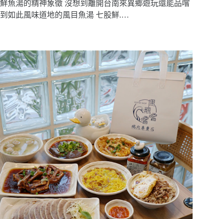
鮮魚湯的精神象徵 沒想到離開台南來異鄉遊玩還能品嚐
到如此風味道地的風目魚湯 七股鮮.…