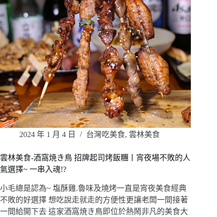
2024 年 1 月 4 日
台灣吃美食
,
雲林美食
雲林美食-酒窩焼き鳥 招牌起司烤飯糰丨宵夜場不敗的人
氣選擇~ 一串入魂!?
小毛總是認為~ 塩酥雞.魯味及燒烤一直是宵夜美食經典
不敗的好選擇 想吃說走就走的方便性更讓老闆一間接著
一間給開下去 這家酒窩焼き鳥即位於熱鬧非凡的美食大