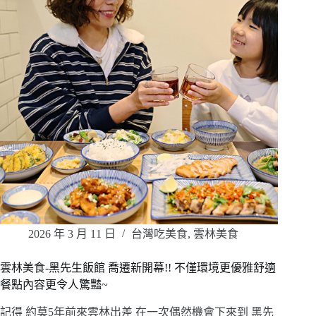
2026 年 3 月 11 日
台灣吃美食
,
雲林美食
雲林美食-黑先生飯館 喬遷新開幕!! 不僅環境更優雅舒適
餐點內容更令人驚豔~
記得 約莫5年前來雲林出差 在一次偶然機會下來到 黑先