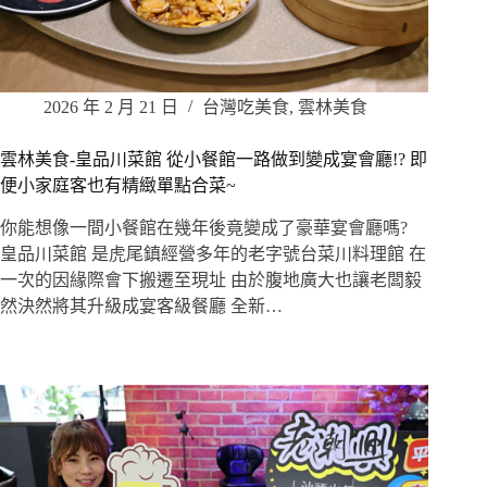
2026 年 2 月 21 日
台灣吃美食
,
雲林美食
雲林美食-皇品川菜館 從小餐館一路做到變成宴會廳!? 即
便小家庭客也有精緻單點合菜~
你能想像一間小餐館在幾年後竟變成了豪華宴會廳嗎?
皇品川菜館 是虎尾鎮經營多年的老字號台菜川料理館 在
一次的因緣際會下搬遷至現址 由於腹地廣大也讓老闆毅
然決然將其升級成宴客級餐廳 全新…