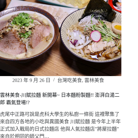
2023 年 9 月 26 日
台灣吃美食
,
雲林美食
雲林美食-川賦拉麵 新開幕~ 日本麵粉製麵!! 澎湃白湯二
郎 霸氣登場!?
虎尾中正路可說是虎科大學生的私廚一條街 這裡聚集了
來自四方各地的小吃與異國美食 川賦拉麵 是今年上半年
正式加入戰局的日式拉麵店 他與人氣拉麵店”將屋拉麵”
來自於相同的師父門…