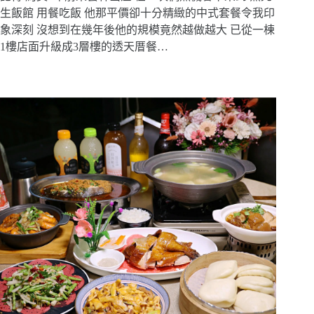
生飯館 用餐吃飯 他那平價卻十分精緻的中式套餐令我印
象深刻 沒想到在幾年後他的規模竟然越做越大 已從一棟
1樓店面升級成3層樓的透天厝餐…