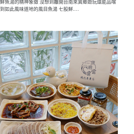
鮮魚湯的精神象徵 沒想到離開台南來異鄉遊玩還能品嚐
到如此風味道地的風目魚湯 七股鮮.…