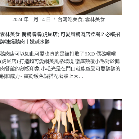
2024 年 1 月 14 日
台灣吃美食
,
雲林美食
雲林美食-偶鵝嚐嚐(虎尾店) 可愛風鵝肉店登場!? 必嚐招
牌糖燻鵝肉丨嫩鹹水鵝
鵝肉店可以如此可愛也真的是被打敗了!!XD 偶鵝嚐嚐
(虎尾店) 打造超可愛網美風格環境 徹底顛覆小毛對於鵝
肉餐館的刻板印象 小毛光是在門口就能感受可愛鵝鵝的
親和威力~ 繽紛暖色調搭配著牆上大…