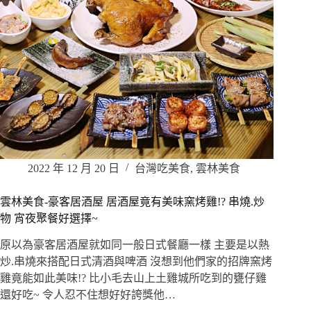
2022 年 12 月 20 日
台灣吃美食
,
雲林美食
雲林美食-豪客居酒屋 居酒屋竟有美味窯烤雞!? 串燒.炒
物 宵夜聚餐好選擇~
原以為豪客居酒屋就如同一般日式餐廳一樣 主要是以熱
炒.串燒來搭配日式清酒與啤酒 沒想到他們家的招牌窯烤
雞竟能如此美味!? 比小毛去山上土雞城所吃到的甕仔雞
還好吃~ 令人忍不住想好好誇獎他…