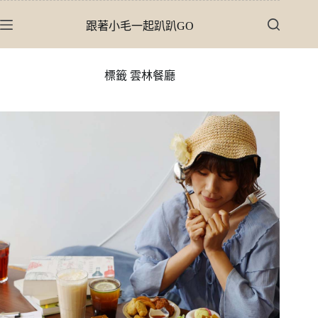
跳
跟著小毛一起趴趴GO
至
主
要
標籤
雲林餐廳
內
容