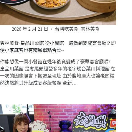
2026 年 2 月 21 日
台灣吃美食
,
雲林美食
雲林美食-皇品川菜館 從小餐館一路做到變成宴會廳!? 即
便小家庭客也有精緻單點合菜~
你能想像一間小餐館在幾年後竟變成了豪華宴會廳嗎?
皇品川菜館 是虎尾鎮經營多年的老字號台菜川料理館 在
一次的因緣際會下搬遷至現址 由於腹地廣大也讓老闆毅
然決然將其升級成宴客級餐廳 全新…