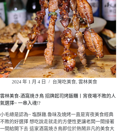
2024 年 1 月 4 日
台灣吃美食
,
雲林美食
雲林美食-酒窩焼き鳥 招牌起司烤飯糰丨宵夜場不敗的人
氣選擇~ 一串入魂!?
小毛總是認為~ 塩酥雞.魯味及燒烤一直是宵夜美食經典
不敗的好選擇 想吃說走就走的方便性更讓老闆一間接著
一間給開下去 這家酒窩焼き鳥即位於熱鬧非凡的美食大