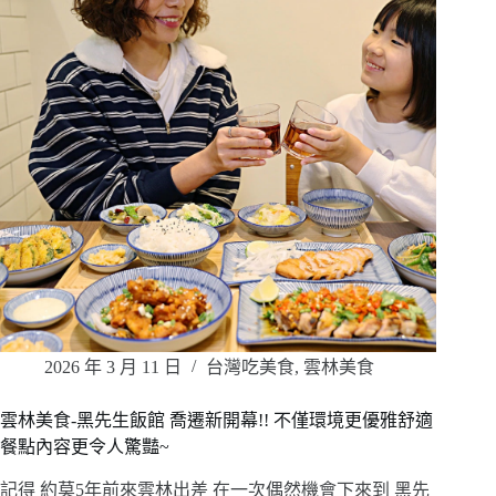
2026 年 3 月 11 日
台灣吃美食
,
雲林美食
雲林美食-黑先生飯館 喬遷新開幕!! 不僅環境更優雅舒適
餐點內容更令人驚豔~
記得 約莫5年前來雲林出差 在一次偶然機會下來到 黑先