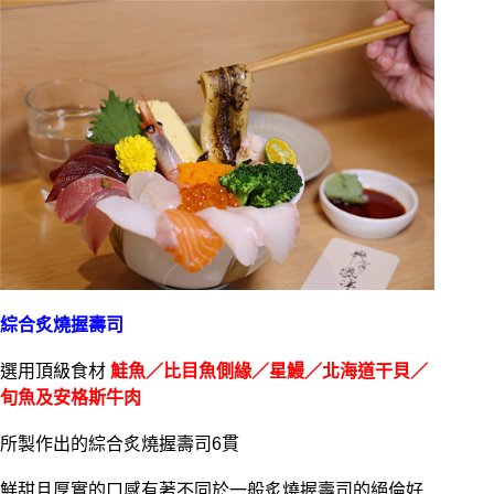
綜合炙燒握壽司
選用頂級食材
鮭魚／比目魚側緣／星鰻／北海道干貝／
旬魚及安格斯牛肉
所製作出的綜合炙燒握壽司6貫
鮮甜且厚實的口感有著不同於一般炙燒握壽司的絕倫好