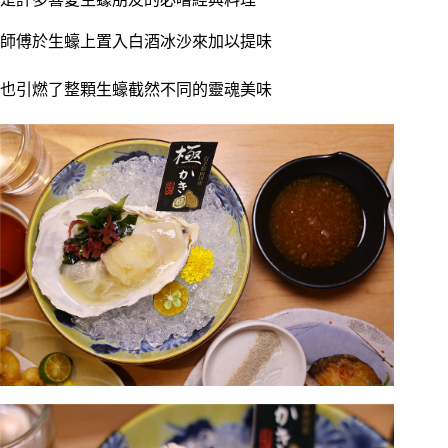
師傅於生蠔上置入白酒冰沙來加以提味
也引燃了整顆生蠔截然不同的靈魂美味