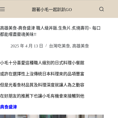
跳
跟著小毛一起趴趴GO
至
主
要
高雄美食-典食盛津 職人級丼飯.生魚片.炙燒壽司~ 每口
內
都能嚐盡靈魂美味!!
容
2025 年 4 月 13 日
台灣吃美食
,
高雄美食
小毛十分喜愛這種職人級別的日式料理小餐館
或許在選擇性上沒傳統日本料理來的品項豐富
但是光看食材品質及料理深度就讓人為之動容
在好朋友的推薦下也讓小毛有機會來接觸到他
典食盛津