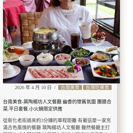
燒
居
酒
屋
(高
雄
明
誠
店)
平
價
串
燒
居
2026 年 4 月 10 日
台南美食
台灣吃美食
酒
屋
台南美食-葉陶楊坊人文餐廳 幽香的懷舊氛圍 團膳合
丨
還
菜.平日套餐.小火鍋限定供應
有
從新化老街過來約3分鐘的車程距離 有著這麼一家充
私
房
滿古色風情的餐廳 葉陶楊坊人文餐廳 雖然餐廳主打