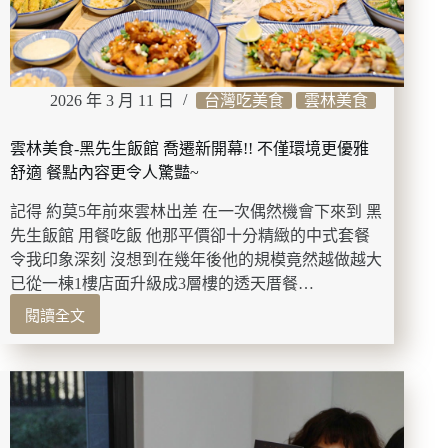
傅
的
正
宗
港
2026 年 3 月 11 日
台灣吃美食
雲林美食
式
點
雲林美食-黑先生飯館 喬遷新開幕!! 不僅環境更優雅
心
手
舒適 餐點內容更令人驚豔~
藝
記得 約莫5年前來雲林出差 在一次偶然機會下來到 黑
品
嚐
先生飯館 用餐吃飯 他那平價卻十分精緻的中式套餐
一
令我印象深刻 沒想到在幾年後他的規模竟然越做越大
份
已從一棟1樓店面升級成3層樓的透天厝餐…
賦
閱讀全文
予
雲
靈
林
魂
美
的
食-
招
黑
牌
先
燒