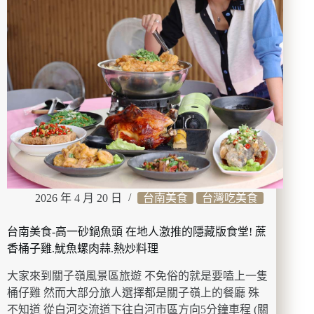
鴨
專
賣
店
匠
心
職
人
的
爐
烤
工
藝
2026 年 4 月 20 日
台南美食
台灣吃美食
黑
羽
台南美食-高一砂鍋魚頭 在地人激推的隱藏版食堂! 蔗
土
雞
香桶子雞.魷魚螺肉蒜.熱炒料理
丨
大家來到關子嶺風景區旅遊 不免俗的就是要嗑上一隻
櫻
桃
桶仔雞 然而大部分旅人選擇都是關子嶺上的餐廳 殊
鴨
不知道 從白河交流道下往白河市區方向5分鐘車程 (關