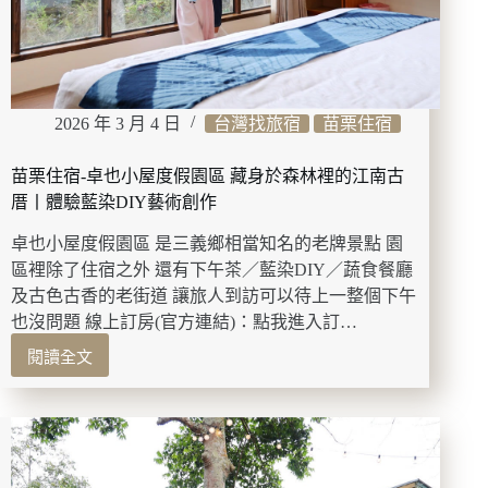
會
呼
吸
的
職
2026 年 3 月 4 日
台灣找旅宿
苗栗住宿
人
天
然
苗栗住宿-卓也小屋度假園區 藏身於森林裡的江南古
酵
厝丨體驗藍染DIY藝術創作
母
酸
卓也小屋度假園區 是三義鄉相當知名的老牌景點 園
種
區裡除了住宿之外 還有下午茶／藍染DIY／蔬食餐廳
麵
及古色古香的老街道 讓旅人到訪可以待上一整個下午
包
也沒問題 線上訂房(官方連結)：點我進入訂…
閱讀全文
苗
栗
住
宿-
卓
也