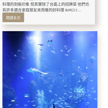
也
料理的刻板印象 但其實除了台面上的招牌菜 他們也
吃
有許多適合家庭朋友來用餐的好料理 &#8211…
的
閱讀全文
到!!
高
雄
美
食-
大
宅
門
乾
鍋
鴨
頭
一
鍋
兩
吃
川
味
乾