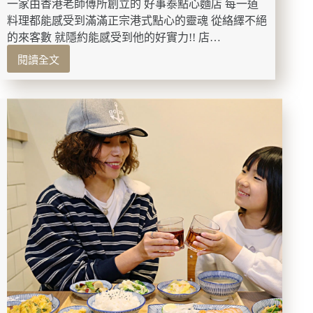
吸
一家由香港老師傅所創立的 好事泰點心麵店 每一道
睛
料理都能感受到滿滿正宗港式點心的靈魂 從絡繹不絕
的來客數 就隱約能感受到他的好實力!! 店…
閱讀全文
高
雄
美
食-
好
事
泰
點
心
麵
店
來
自
香
港
老
師