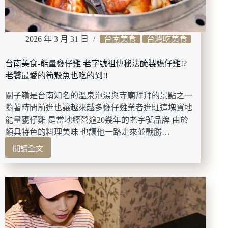
圍
團
膳
合
2026 年 3 月 31 日
台南美食
台灣吃美食
菜.
平
台南美食-能量甕仔雞 老字號祖傳秘法醃製甕仔雞!?
日
套
老饕最愛的筍殼魚也吃的到!!
餐.
關子嶺是台南知名的溫泉泡湯與寺廟拜拜的景點之一
小
火
隨著時間前進也讓越來越多甕仔雞業者進駐這塊寶地
鍋
能量甕仔雞 是當地經營逾20幾年的老字號品牌 由於
限
頗具特色的料理美味 也讓他一路走來並戰勝…
定
閱讀全文
供
台
應
南
美
食-
能
量
甕
仔