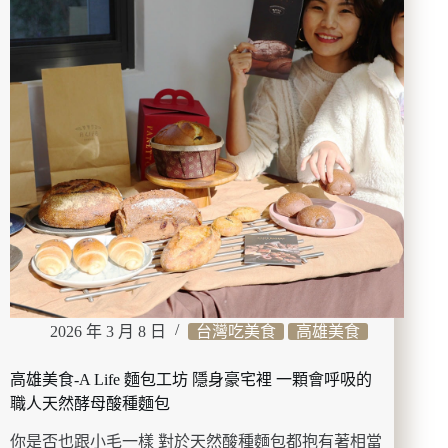
生
賣
飯
~
館
喬
遷
新
開
幕!!
不
僅
環
境
更
優
雅
舒
2026 年 3 月 8 日
台灣吃美食
高雄美食
適
餐
高雄美食-A Life 麵包工坊 隱身豪宅裡 一顆會呼吸的
點
內
職人天然酵母酸種麵包
容
你是否也跟小毛一樣 對於天然酸種麵包都抱有著相當
更