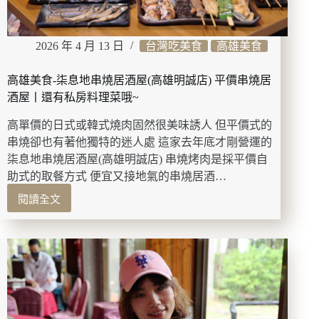
食
堂!
蔗
2026 年 4 月 13 日
台灣吃美食
高雄美食
香
桶
高雄美食-柒息地串燒居酒屋(高雄明誠店) 平價串燒居
子
雞.
酒屋丨還有私房料理菜哦~
魷
高單價的日式或韓式燒肉固然很美味誘人 但平價式的
魚
螺
串燒卻也有著他獨特的迷人處 這家去年底才剛營運的
肉
柒息地串燒居酒屋(高雄明誠店) 串燒烤肉是採平價自
蒜.
助式的取餐方式 便宜又接地氣的串燒居酒…
熱
閱讀全文
炒
高
料
雄
理
美
食-
柒
息
地
串