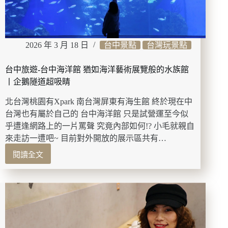
鍋
鴨
頭
多
2026 年 3 月 18 日
台中景點
台灣玩景點
道
熱
台中旅遊-台中海洋館 猶如海洋藝術展覽般的水族館
炒
料
丨企鵝隧道超吸睛
理
北台灣桃園有Xpark 南台灣屏東有海生館 終於現在中
小
朋
台灣也有屬於自己的 台中海洋館 只是試營運至今似
友
乎遭逢網路上的一片罵聲 究竟內部如何!? 小毛就親自
也
來走訪一遭吧~ 目前對外開放的展示區共有…
能
閱讀全文
吃
台
的
中
很
旅
開
遊-
心
台
~
中
海