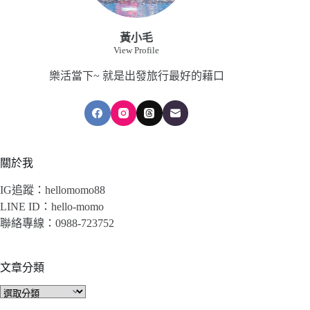
霧
森
林
黃小毛
裡
View Profile
的
樂活當下~ 就是出發旅行最好的藉口
童
話
小
屋
丨
萌
關於我
寵
貓
IG追蹤：hellomomo88
咪
LINE ID：hello-momo
是
你
聯絡專線：0988-723752
的
玩
伴
文章分類
還
文
是
章
僕