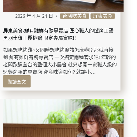
2026 年 4 月 24 日
台灣吃美食
屏東美食
屏東美食-鮮有雞鮮有鴨專賣店 匠心職人的爐烤工藝
黑羽土雞丨櫻桃鴨 限定專屬賞味!!
如果想吃烤雞~又同時想吃烤鴨該怎麼辦!? 那就直接
到 鮮有雞鮮有鴨專賣店 一次搞定兩種奢求吧! 年輕的
老闆跑遍全台的整個大小農舍 就只想開一家職人級的
烤雞烤鴨的專賣店 究竟味道如何? 就讓小…
閱讀全文
屏
東
美
食-
鮮
有
雞
鮮
有