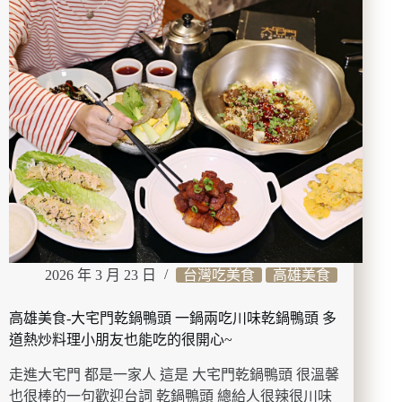
雞
老
字
號
祖
傳
秘
法
醃
製
甕
仔
雞!?
老
2026 年 3 月 23 日
台灣吃美食
高雄美食
饕
最
高雄美食-大宅門乾鍋鴨頭 一鍋兩吃川味乾鍋鴨頭 多
愛
的
道熱炒料理小朋友也能吃的很開心~
筍
走進大宅門 都是一家人 這是 大宅門乾鍋鴨頭 很溫馨
殼
魚
也很棒的一句歡迎台詞 乾鍋鴨頭 總給人很辣很川味