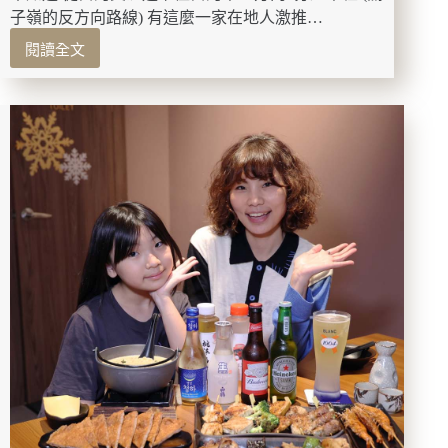
限
子嶺的反方向路線) 有這麼一家在地人激推…
定
閱讀全文
專
台
屬
南
賞
美
味!!
食-
高
一
砂
鍋
魚
頭
在
地
人
激
推
的
隱
藏
版