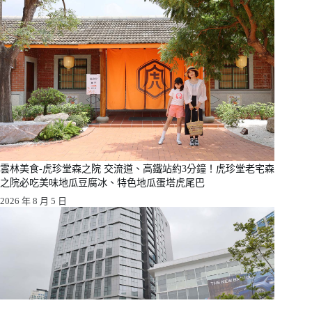
雲林美食-虎珍堂森之院 交流道、高鐵站約3分鐘！虎珍堂老宅森
之院必吃美味地瓜豆腐冰、特色地瓜蛋塔虎尾巴
2026 年 8 月 5 日