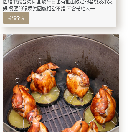
料
團膳中式合菜料理 於平日也有推出限定的套餐及小火
理
鍋 餐廳的環境氛圍感相當不錯 不會帶給人一…
菜
閱讀全文
哦
台
~
南
美
食-
葉
陶
楊
坊
人
文
餐
廳
幽
香
的
懷
舊
氛