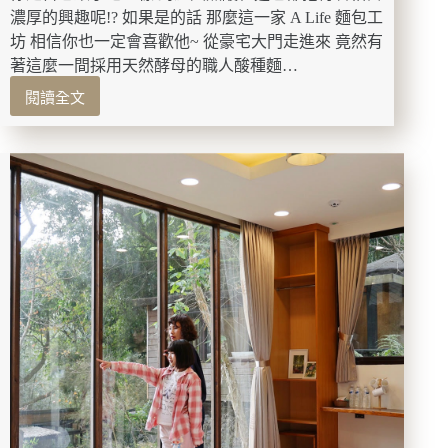
令
濃厚的興趣呢!? 如果是的話 那麼這一家 A Life 麵包工
人
坊 相信你也一定會喜歡他~ 從豪宅大門走進來 竟然有
驚
著這麼一間採用天然酵母的職人酸種麵…
豔
閱讀全文
~
高
雄
美
食-
A
Life
麵
包
工
坊
隱
身
豪
宅
裡
一
顆