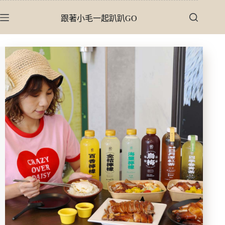
跳
跟著小毛一起趴趴GO
至
主
要
內
容