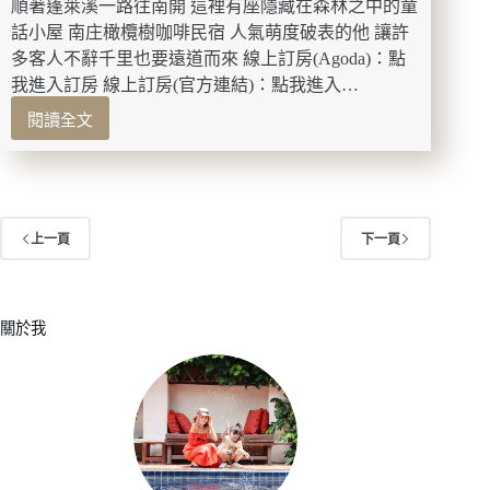
順著蓬萊溪一路往南開 這裡有座隱藏在森林之中的童
染
DIY
話小屋 南庄橄欖樹咖啡民宿 人氣萌度破表的他 讓許
藝
多客人不辭千里也要遠道而來 線上訂房(Agoda)：點
術
我進入訂房 線上訂房(官方連結)：點我進入…
創
閱讀全文
作
苗
栗
住
宿-
南
上一頁
下一頁
庄
橄
欖
樹
關於我
咖
啡
民
宿
走
進
迷