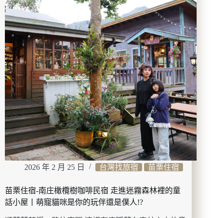
小
屋
度
假
園
區
藏
身
於
森
林
裡
的
江
南
古
2026 年 2 月 25 日
台灣找旅宿
苗栗住宿
厝
丨
苗栗住宿-南庄橄欖樹咖啡民宿 走進迷霧森林裡的童
體
驗
話小屋丨萌寵貓咪是你的玩伴還是僕人!?
藍