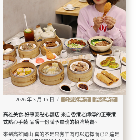
洋
館
猶
如
海
洋
藝
術
展
覽
般
的
水
族
館
2026 年 3 月 15 日
台灣吃美食
高雄美食
丨
企
高雄美食-好事泰點心麵店 來自香港老師傅的正宗港
鵝
隧
式點心手藝 品嚐一份賦予靈魂的招牌燒賣~
道
來到高雄岡山 真的不是只有羊肉可以選擇而已!? 這是
超